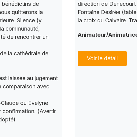
s bénédictins de
direction de Denecourt 
nous quitterons la
Fontaine Désirée (table
ieure. Silence (y
la croix du Calvaire. Tr
c la communauté,
Animateur/Animatric
ité de rencontrer un
 de la cathédrale de
Voir le détail
 est laissée au jugement
 en comparaison avec
n-Claude ou Evelyne
 confirmation. (Avertir
dopté)