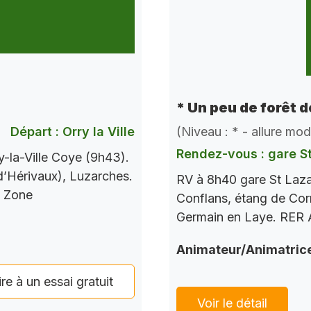
* Un peu de forêt 
Départ : Orry la Ville
(Niveau : * - allure mo
Rendez-vous : gare S
-la-Ville Coye (9h43).
 d’Hérivaux), Luzarches.
RV à 8h40 gare St Laza
s Zone
Conflans, étang de Corr
Germain en Laye. RER A
Animateur/Animatric
ire à un essai gratuit
Voir le détail