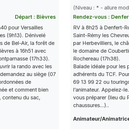
(Niveau : * - allure mo
Départ : Bièvres
Rendez-vous : Denfer
40 pour Versailles
RV à 8h25 à Denfert-Ro
res (9h13). Dénivelé
Saint-Rémy les Chevre
de Bel-Air, la forêt de
par Herbevilliers, le ch
 Bièvres à 16h51 avec
le domaine de Couberti
ontparnasse (17h33).
Rochereau (17h38).
vrir la rando avec les
Balade idéale pour les 
 demandez au siège (07
adhérents du TCF. Pou
oordonnées de
69 13 99 22 ou touring
urnée et comment bien
l’animateur. Appelez-le
, contenu du sac,
vous préparer (lieu du
chaussures…)..
Animateur/Animatric