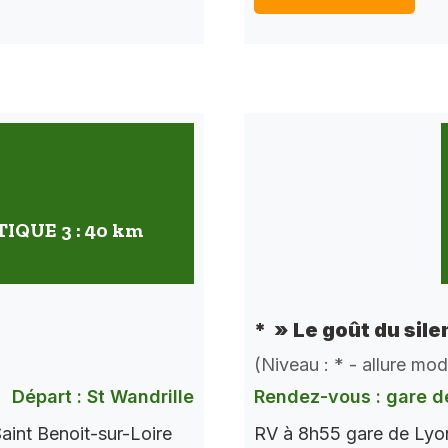
QUE 3 : 40 km
* » Le goût du sile
(Niveau : * - allure mo
Départ : St Wandrille
Rendez-vous : gare d
aint Benoit-sur-Loire
RV à 8h55 gare de Lyon