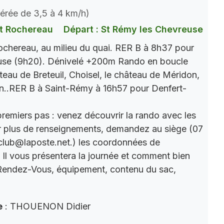
dérée de 3,5 à 4 km/h)
t Rochereau
Départ : St Rémy les Chevreuse
chereau, au milieu du quai. RER B à 8h37 pour
use (9h20). Dénivelé +200m Rando en boucle
âteau de Breteuil, Choisel, le château de Méridon,
n..RER B à Saint-Rémy à 16h57 pour Denfert-
premiers pas : venez découvrir la rando avec les
r plus de renseignements, demandez au siège (07
club@laposte.net.) les coordonnées de
. Il vous présentera la journée et comment bien
 Rendez-Vous, équipement, contenu du sac,
e
: THOUENON Didier