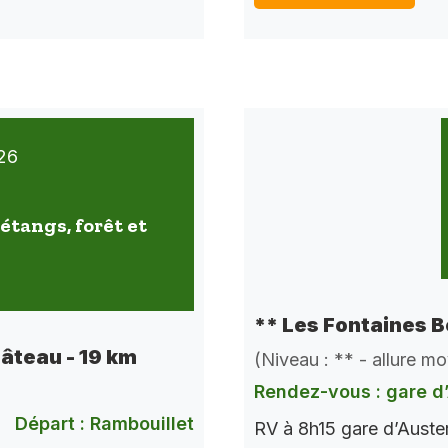
26
étangs, forêt et
** Les Fontaines B
hâteau - 19 km
(Niveau : ** - allure m
Rendez-vous : gare d’
Départ : Rambouillet
RV à 8h15 gare d’Auste