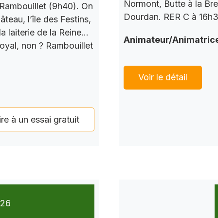
Normont, Butte à la Bre
Rambouillet (9h40). On
Dourdan. RER C à 16h37
teau, l’île des Festins,
a laiterie de la Reine…
Animateur/Animatric
Royal, non ? Rambouillet
Voir le détail
ire à un essai gratuit
026