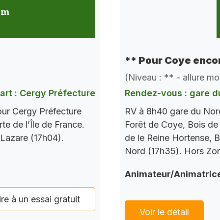
 km
** Pour Coye encor
(Niveau : ** - allure m
art : Cergy Préfecture
Rendez-vous : gare d
our Cergy Préfecture
RV à 8h40 gare du Nord
te de l’Île de France.
Forêt de Coye, Bois de
 Lazare (17h04).
de le Reine Hortense, B
Nord (17h35). Hors Zo
Animateur/Animatric
ire à un essai gratuit
Voir le détail