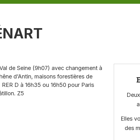
SÉNART
Val de Seine (9h07) avec changement à
chêne d’Antin, maisons forestières de
E
e. RER D à 16h35 ou 16h50 pour Paris
illon. Z5
Deux 
a
Elles v
des m