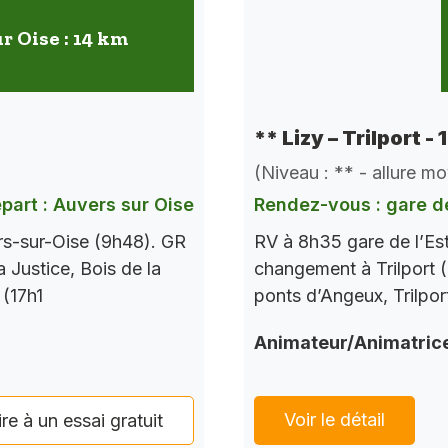
r Oise : 14 km
** Lizy – Trilport -
(Niveau : ** - allure m
part : Auvers sur Oise
Rendez-vous : gare de
rs-sur-Oise (9h48). GR
RV à 8h35 gare de l’Es
a Justice, Bois de la
changement à Trilport (
 (17h1
ponts d’Angeux, Trilpor
Animateur/Animatric
Voir le détail
ire à un essai gratuit