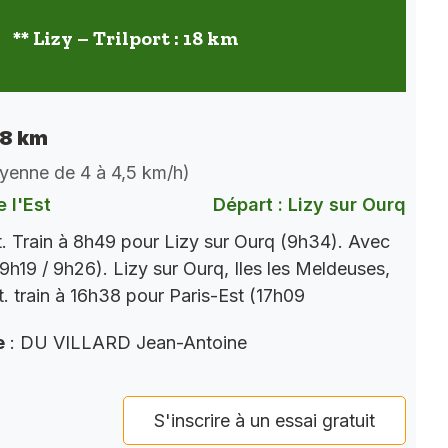
** Lizy – Trilport : 18 km
 18 km
oyenne de 4 à 4,5 km/h)
 l'Est
Départ : Lizy sur Ourq
t. Train à 8h49 pour Lizy sur Ourq (9h34). Avec
9h19 / 9h26). Lizy sur Ourq, Iles les Meldeuses,
t. train à 16h38 pour Paris-Est (17h09
e
: DU VILLARD Jean-Antoine
S'inscrire à un essai gratuit