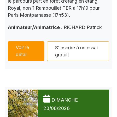
le parcours part en forêt d’étang en étang.
Royal, non ? Rambouillet TER à 17h19 pour
Paris Montparnasse (17h53).
Animateur/Animatrice
: RICHARD Patrick
Voir le
S'inscrire à un essai
détail
gratuit
DIMANCHE
23/08/2026