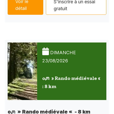
Voir le
S'inscrire à un essai
détail
gratuit
DIMANCHE
23/08/2026
oᘻ » Rando médiévale «
: 8 km
oᘻ » Rando médiévale « - 8 km