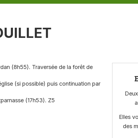
UILLET
dan (8h55). Traversée de la forêt de
E
église (si possible) puis continuation par
Deux 
tparnasse (17h53). Z5
a
Elles v
des m