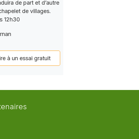
nduira de part et d’autre
chapelet de villages.
rs 12h30
rnan
ire à un essai gratuit
tenaires