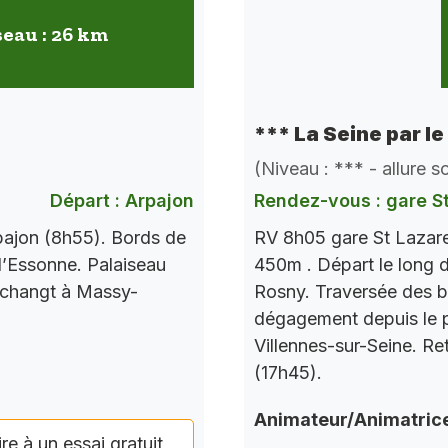
seau : 26 km
*** La Seine par le
(Niveau : *** - allure 
Départ : Arpajon
Rendez-vous : gare S
pajon (8h55). Bords de
RV 8h05 gare St Lazare
l’Essonne. Palaiseau
450m . Départ le long d
 changt à Massy-
Rosny. Traversée des b
dégagement depuis le po
Villennes-sur-Seine. Re
(17h45).
Animateur/Animatric
ire à un essai gratuit