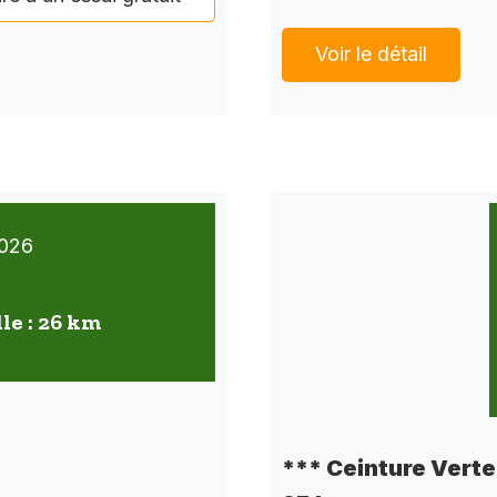
Voir le détail
026
lle : 26 km
*** Ceinture Verte 