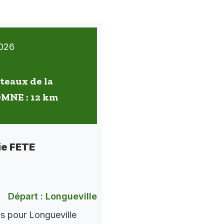
026
oteaux de la
OMNE : 12 km
ie FETE
Départ : Longueville
ns pour Longueville