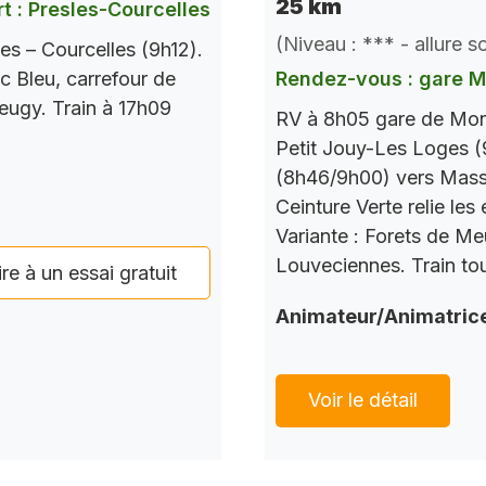
25 km
t : Presles-Courcelles
(Niveau : *** - allure 
es – Courcelles (9h12).
c Bleu, carrefour de
Rendez-vous : gare 
Seugy. Train à 17h09
RV à 8h05 gare de Mont
Petit Jouy-Les Loges (
(8h46/9h00) vers Mass
Ceinture Verte relie le
Variante : Forets de M
Louveciennes. Train tou
ire à un essai gratuit
Animateur/Animatric
Voir le détail