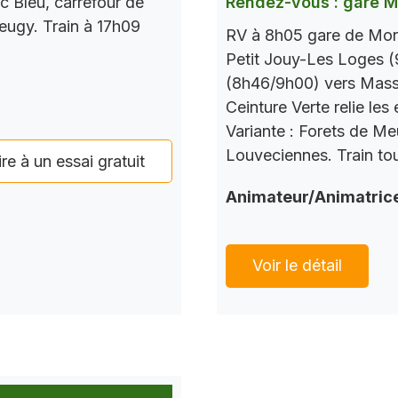
c Bleu, carrefour de
Rendez-vous : gare 
Seugy. Train à 17h09
RV à 8h05 gare de Mont
Petit Jouy-Les Loges (
(8h46/9h00) vers Mass
Ceinture Verte relie le
Variante : Forets de M
Louveciennes. Train tou
ire à un essai gratuit
Animateur/Animatric
Voir le détail