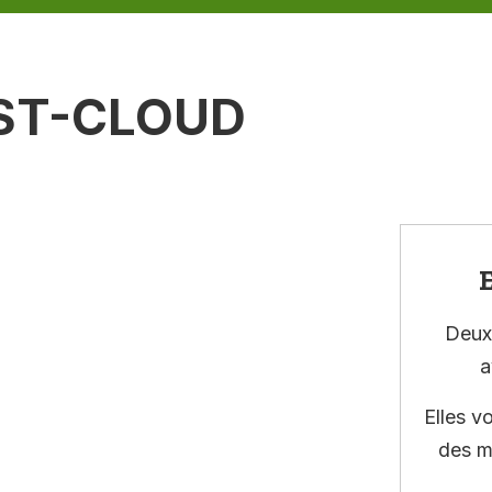
 ST-CLOUD
E
Deux 
a
Elles v
des m