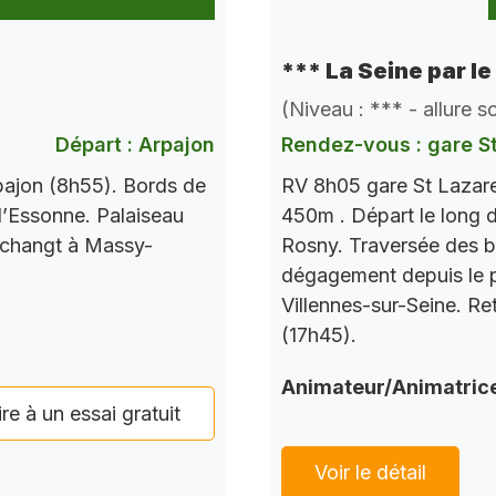
*** La Seine par le
(Niveau : *** - allure 
Départ : Arpajon
Rendez-vous : gare S
pajon (8h55). Bords de
RV 8h05 gare St Lazare
l’Essonne. Palaiseau
450m . Départ le long d
 changt à Massy-
Rosny. Traversée des b
dégagement depuis le po
Villennes-sur-Seine. Re
(17h45).
Animateur/Animatric
ire à un essai gratuit
Voir le détail