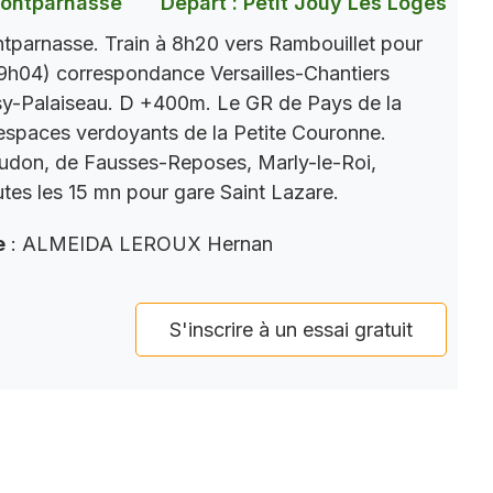
Montparnasse
Départ : Petit Jouy Les Loges
parnasse. Train à 8h20 vers Rambouillet pour
9h04) correspondance Versailles-Chantiers
y-Palaiseau. D +400m. Le GR de Pays de la
s espaces verdoyants de la Petite Couronne.
eudon, de Fausses-Reposes, Marly-le-Roi,
tes les 15 mn pour gare Saint Lazare.
e
: ALMEIDA LEROUX Hernan
S'inscrire à un essai gratuit