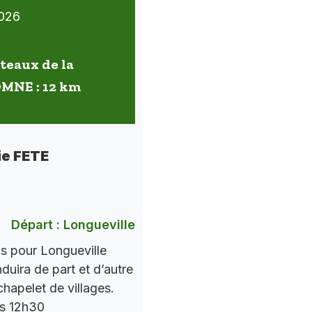
026
oteaux de la
OMNE : 12 km
ie FETE
Départ : Longueville
ns pour Longueville
nduira de part et d’autre
chapelet de villages.
rs 12h30