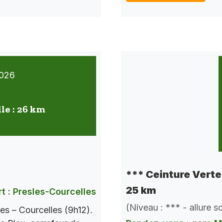
026
lle : 26 km
*** Ceinture Verte 
25 km
t : Presles-Courcelles
(Niveau : *** - allure 
es – Courcelles (9h12).