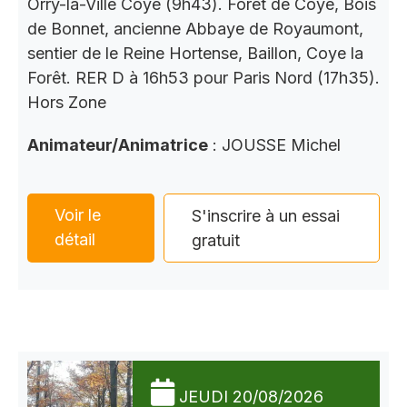
Orry-la-Ville Coye (9h43). Forêt de Coye, Bois
de Bonnet, ancienne Abbaye de Royaumont,
sentier de le Reine Hortense, Baillon, Coye la
Forêt. RER D à 16h53 pour Paris Nord (17h35).
Hors Zone
Animateur/Animatrice
: JOUSSE Michel
Voir le
S'inscrire à un essai
détail
gratuit
JEUDI 20/08/2026