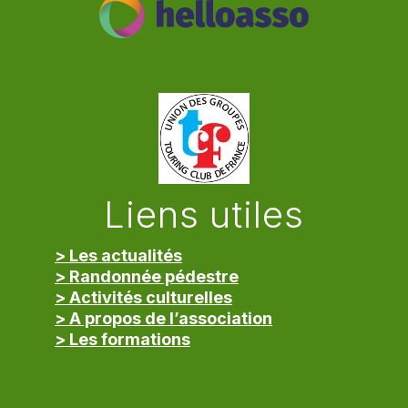
Liens utiles
> Les actualités
> Randonnée pédestre
> Activités culturelles
> A propos de l’association
> Les formations
> Mentions légales