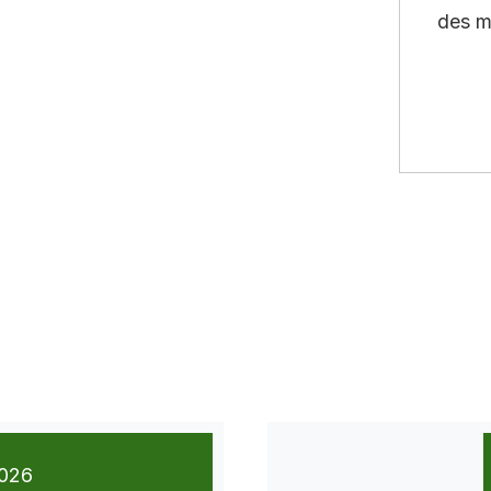
des m
026