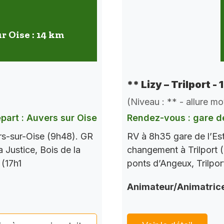
r Oise : 14 km
** Lizy – Trilport -
(Niveau : ** - allure m
part : Auvers sur Oise
Rendez-vous : gare de
rs-sur-Oise (9h48). GR
RV à 8h35 gare de l’Es
a Justice, Bois de la
changement à Trilport (
 (17h1
ponts d’Angeux, Trilpor
Animateur/Animatric