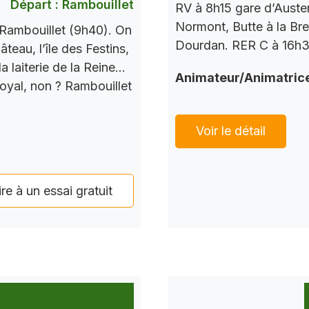
Départ : Rambouillet
RV à 8h15 gare d’Auste
Normont, Butte à la Bre
Rambouillet (9h40). On
Dourdan. RER C à 16h37
teau, l’île des Festins,
a laiterie de la Reine…
Animateur/Animatric
Royal, non ? Rambouillet
Voir le détail
ire à un essai gratuit