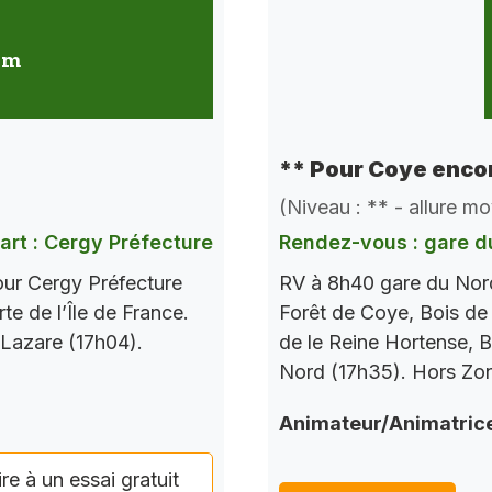
 km
** Pour Coye encor
(Niveau : ** - allure m
art : Cergy Préfecture
Rendez-vous : gare d
our Cergy Préfecture
RV à 8h40 gare du Nord
te de l’Île de France.
Forêt de Coye, Bois de
 Lazare (17h04).
de le Reine Hortense, B
Nord (17h35). Hors Zo
Animateur/Animatric
ire à un essai gratuit