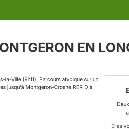
MONTGERON EN LON
a-Ville (9h11). Parcours atypique sur un
erres jusqu’à Montgeron-Crosne RER D à
E
Deux 
a
Elles v