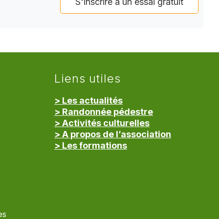
S'inscrire à un essai gratuit
Liens utiles
> Les actualités
> Randonnée pédestre
> Activités culturelles
> A propos de l’association
> Les formations
> Mentions légales
es