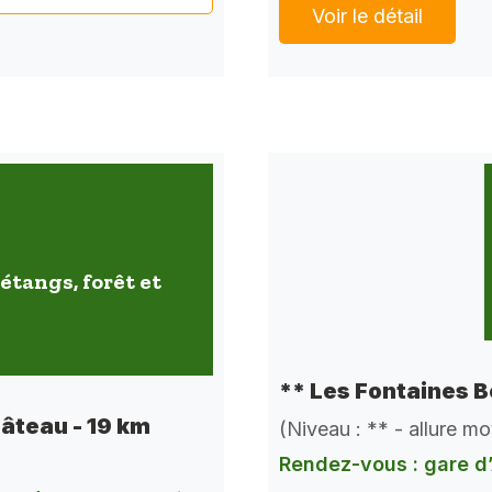
Voir le détail
étangs, forêt et
** Les Fontaines B
hâteau - 19 km
(Niveau : ** - allure m
Rendez-vous : gare d’