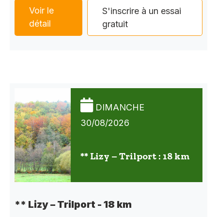
Voir le
S'inscrire à un essai
détail
gratuit
DIMANCHE
30/08/2026
** Lizy – Trilport : 18 km
** Lizy – Trilport - 18 km