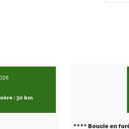
026
ozère : 30 km
**** Boucle en for