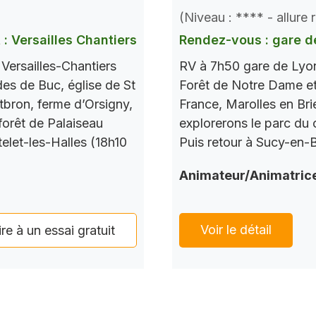
(Niveau : **** - allure
 : Versailles Chantiers
Rendez-vous : gare d
ersailles-Chantiers
RV à 7h50 gare de Lyo
ades de Buc, église de St
Forêt de Notre Dame et 
bron, ferme d’Orsigny,
France, Marolles en Bri
forêt de Palaiseau
explorerons le parc du c
elet-les-Halles (18h10
Puis retour à Sucy-en-
Animateur/Animatric
Voir le détail
ire à un essai gratuit