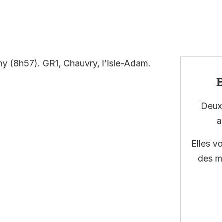
y (8h57). GR1, Chauvry, l’Isle-Adam.
E
Deux 
a
Elles v
des m