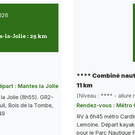
026
-la-Jolie : 29 km
**** Combiné naut
11 km
épart : Mantes la Jolie
(Niveau : **** - allure
la Jolie (8h55). GR2-
il, Bois de la Tombe,
Rendez-vous : Métro 
49
RV à 6h45 métro Cardina
Lemoine. Départ kayak à
pour le Parc Nautique 