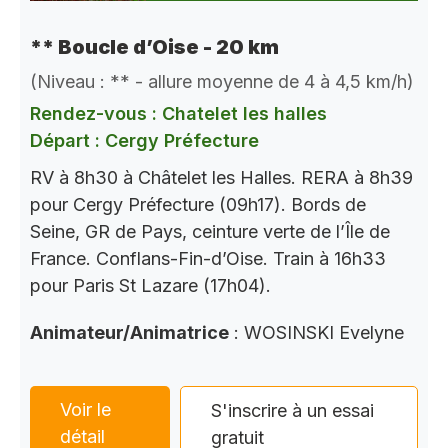
** Boucle d’Oise - 20 km
(Niveau : ** - allure moyenne de 4 à 4,5 km/h)
Rendez-vous : Chatelet les halles
Départ : Cergy Préfecture
RV à 8h30 à Châtelet les Halles. RERA à 8h39
pour Cergy Préfecture (09h17). Bords de
Seine, GR de Pays, ceinture verte de l’Île de
France. Conflans-Fin-d’Oise. Train à 16h33
pour Paris St Lazare (17h04).
Animateur/Animatrice
: WOSINSKI Evelyne
Voir le
S'inscrire à un essai
détail
gratuit