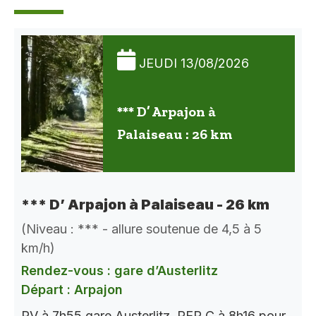
JEUDI 13/08/2026
*** D’ Arpajon à
Palaiseau : 26 km
*** D’ Arpajon à Palaiseau - 26 km
(Niveau : *** - allure soutenue de 4,5 à 5
km/h)
Rendez-vous : gare d’Austerlitz
Départ : Arpajon
RV à 7h55 gare Austerlitz. RER C à 8h16 pour