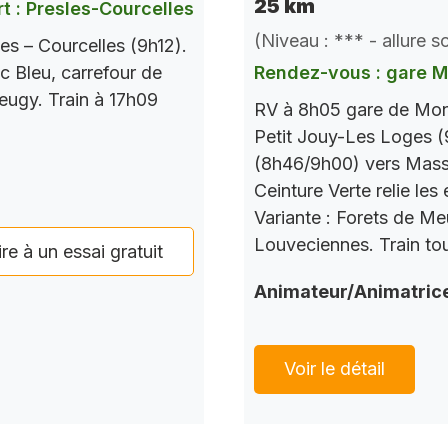
25 km
t : Presles-Courcelles
(Niveau : *** - allure 
es – Courcelles (9h12).
c Bleu, carrefour de
Rendez-vous : gare 
Seugy. Train à 17h09
RV à 8h05 gare de Mont
Petit Jouy-Les Loges (
(8h46/9h00) vers Mass
Ceinture Verte relie le
Variante : Forets de M
Louveciennes. Train tou
ire à un essai gratuit
Animateur/Animatric
Voir le détail