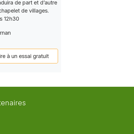
nduira de part et d’autre
chapelet de villages.
rs 12h30
rnan
ire à un essai gratuit
tenaires