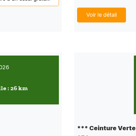
Voir le détail
026
lle : 26 km
*** Ceinture Verte 