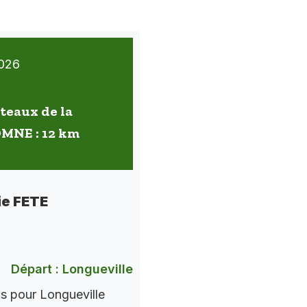
026
oteaux de la
OMNE : 12 km
ie FETE
Départ : Longueville
ns pour Longueville