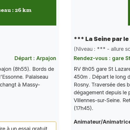
seau : 26 km
*** La Seine par le
(Niveau : *** - allure 
Départ : Arpajon
Rendez-vous : gare S
pajon (8h55). Bords de
RV 8h05 gare St Lazare
l’Essonne. Palaiseau
450m . Départ le long d
 changt à Massy-
Rosny. Traversée des b
dégagement depuis le po
Villennes-sur-Seine. Re
(17h45).
Animateur/Animatric
ire à un essai gratuit