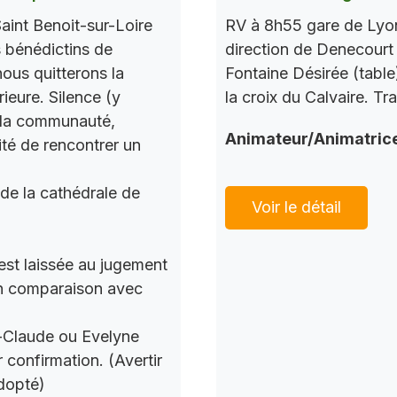
aint Benoit-sur-Loire
RV à 8h55 gare de Lyon
s bénédictins de
direction de Denecourt 
nous quitterons la
Fontaine Désirée (table
ieure. Silence (y
la croix du Calvaire. Tr
c la communauté,
Animateur/Animatric
ité de rencontrer un
 de la cathédrale de
Voir le détail
 est laissée au jugement
 en comparaison avec
n-Claude ou Evelyne
 confirmation. (Avertir
dopté)