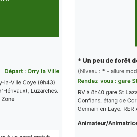
* Un peu de forêt 
Départ : Orry la Ville
(Niveau : * - allure mo
Rendez-vous : gare S
-la-Ville Coye (9h43).
 d’Hérivaux), Luzarches.
RV à 8h40 gare St Laza
s Zone
Conflans, étang de Corr
Germain en Laye. RER A
Animateur/Animatric