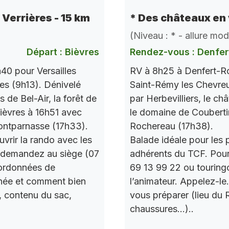
e Verrières - 15 km
* Des châteaux en 
(Niveau : * - allure mo
Départ : Bièvres
Rendez-vous : Denfer
40 pour Versailles
RV à 8h25 à Denfert-Ro
res (9h13). Dénivelé
Saint-Rémy les Chevre
de Bel-Air, la forêt de
par Herbevilliers, le ch
 Bièvres à 16h51 avec
le domaine de Couberti
ontparnasse (17h33).
Rochereau (17h38).
vrir la rando avec les
Balade idéale pour les 
 demandez au siège (07
adhérents du TCF. Pou
oordonnées de
69 13 99 22 ou touring
urnée et comment bien
l’animateur. Appelez-le
, contenu du sac,
vous préparer (lieu du
chaussures…)..