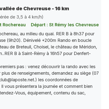
vallée de Chevreuse - 16 km
dérée de 3,5 à 4 km/h)
t Rochereau
Départ : St Rémy les Chevreuse
chereau, au milieu du quai. RER B à 8h37 pour
use (9h20). Dénivelé +200m Rando en boucle
âteau de Breteuil, Choisel, le château de Méridon,
n..RER B à Saint-Rémy à 16h57 pour Denfert-
premiers pas : venez découvrir la rando avec les
r plus de renseignements, demandez au siège (07
club@laposte.net.) les coordonnées de
. Il vous présentera la journée et comment bien
 Rendez-Vous, équipement, contenu du sac,