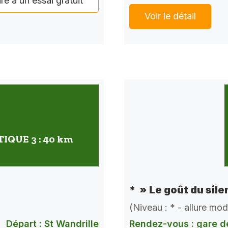
ire à un essai gratuit
Voir le détail
QUE 3 : 40 km
* » Le goût du sile
(Niveau : * - allure mo
Départ : St Wandrille
Rendez-vous : gare d