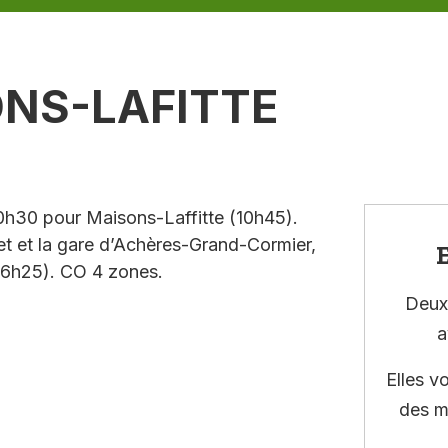
ONS-LAFITTE
0h30 pour Maisons-Laffitte (10h45).
chet et la gare d’Achères-Grand-Cormier,
E
16h25). CO 4 zones.
Deux 
a
Elles v
des m