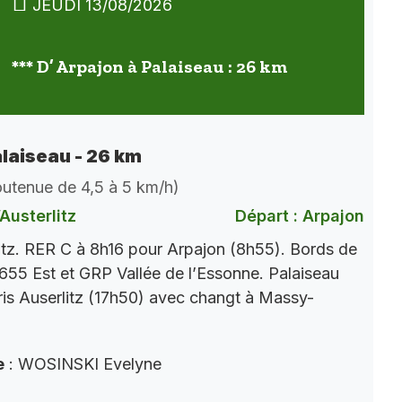
JEUDI 13/08/2026
*** D’ Arpajon à Palaiseau : 26 km
alaiseau - 26 km
soutenue de 4,5 à 5 km/h)
Austerlitz
Départ : Arpajon
itz. RER C à 8h16 pour Arpajon (8h55). Bords de
655 Est et GRP Vallée de l’Essonne. Palaiseau
is Auserlitz (17h50) avec changt à Massy-
e
: WOSINSKI Evelyne