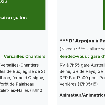
026
ozère : 30 km
*** D’ Arpajon à P
(Niveau : *** - allure 
 : Versailles Chantiers
Rendez-vous : gare d’
ersailles-Chantiers
RV à 7h55 gare Austerl
ades de Buc, église de St
Seine, GR de Pays, GR 
bron, ferme d’Orsigny,
RER B à 17h00 pour Par
forêt de Palaiseau
Verrières (17h05/15)
elet-les-Halles (18h10
Animateur/Animatric