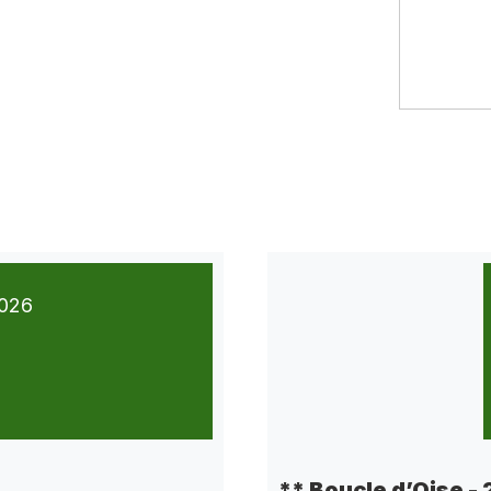
026
** Boucle d’Oise -