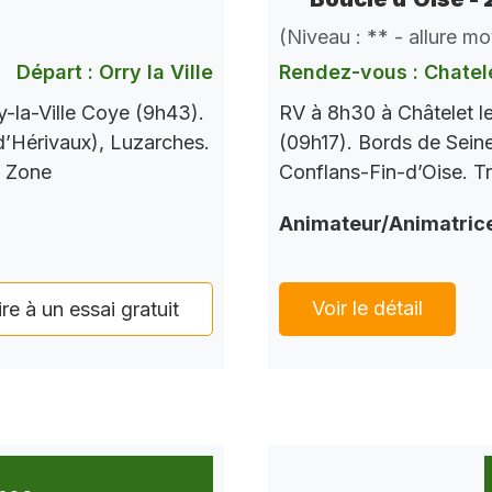
(Niveau : ** - allure m
Départ : Orry la Ville
Rendez-vous : Chatele
-la-Ville Coye (9h43).
RV à 8h30 à Châtelet l
 d’Hérivaux), Luzarches.
(09h17). Bords de Seine
s Zone
Conflans-Fin-d’Oise. Tr
Animateur/Animatric
Voir le détail
ire à un essai gratuit