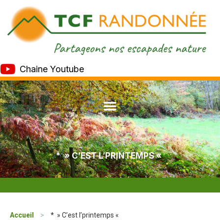
Chaine Youtube
* » C’EST L’PRINTEMPS «
Accueil
>
* » C’est l’printemps «