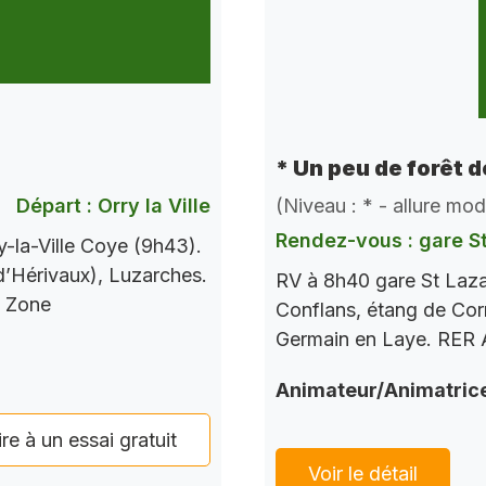
* Un peu de forêt 
Départ : Orry la Ville
(Niveau : * - allure mo
Rendez-vous : gare S
-la-Ville Coye (9h43).
 d’Hérivaux), Luzarches.
RV à 8h40 gare St Laza
s Zone
Conflans, étang de Corr
Germain en Laye. RER A
Animateur/Animatric
ire à un essai gratuit
Voir le détail