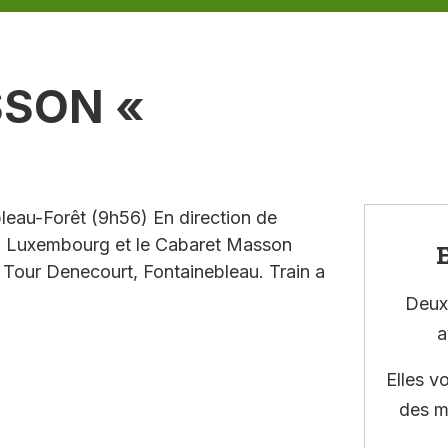
SSON «
leau-Forêt (9h56) En direction de
 du Luxembourg et le Cabaret Masson
E
a Tour Denecourt, Fontainebleau. Train a
Deux 
a
Elles v
des m