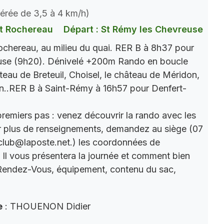
dérée de 3,5 à 4 km/h)
t Rochereau
Départ : St Rémy les Chevreuse
chereau, au milieu du quai. RER B à 8h37 pour
use (9h20). Dénivelé +200m Rando en boucle
âteau de Breteuil, Choisel, le château de Méridon,
n..RER B à Saint-Rémy à 16h57 pour Denfert-
premiers pas : venez découvrir la rando avec les
r plus de renseignements, demandez au siège (07
club@laposte.net.) les coordonnées de
. Il vous présentera la journée et comment bien
 Rendez-Vous, équipement, contenu du sac,
e
: THOUENON Didier