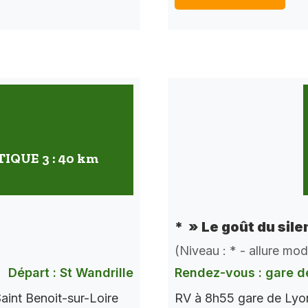
QUE 3 : 40 km
* » Le goût du sile
(Niveau : * - allure mo
Départ : St Wandrille
Rendez-vous : gare d
aint Benoit-sur-Loire
RV à 8h55 gare de Lyon