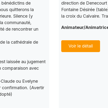
s bénédictins de
direction de Denecourt 
nous quitterons la
Fontaine Désirée (table
ieure. Silence (y
la croix du Calvaire. Tr
c la communauté,
Animateur/Animatric
ité de rencontrer un
 de la cathédrale de
Voir le détail
 est laissée au jugement
 en comparaison avec
n-Claude ou Evelyne
 confirmation. (Avertir
dopté)