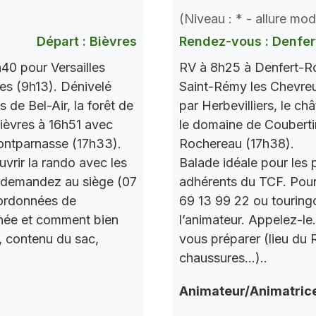
(Niveau : * - allure mo
Départ : Bièvres
Rendez-vous : Denfer
40 pour Versailles
RV à 8h25 à Denfert-Ro
res (9h13). Dénivelé
Saint-Rémy les Chevre
de Bel-Air, la forêt de
par Herbevilliers, le ch
 Bièvres à 16h51 avec
le domaine de Couberti
ontparnasse (17h33).
Rochereau (17h38).
vrir la rando avec les
Balade idéale pour les 
 demandez au siège (07
adhérents du TCF. Pou
oordonnées de
69 13 99 22 ou touring
urnée et comment bien
l’animateur. Appelez-le
, contenu du sac,
vous préparer (lieu du
chaussures…)..
Animateur/Animatric