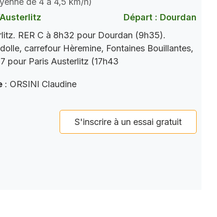
oyenne de 4 à 4,5 km/h)
Austerlitz
Départ : Dourdan
rlitz. RER C à 8h32 pour Dourdan (9h35).
dolle, carrefour Hèremine, Fontaines Bouillantes,
 pour Paris Austerlitz (17h43
e
: ORSINI Claudine
S'inscrire à un essai gratuit