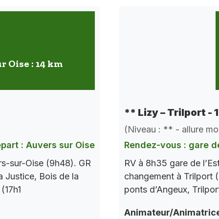
r Oise : 14 km
** Lizy – Trilport -
(Niveau : ** - allure m
part : Auvers sur Oise
Rendez-vous : gare de
rs-sur-Oise (9h48). GR
RV à 8h35 gare de l’Es
a Justice, Bois de la
changement à Trilport (
 (17h1
ponts d’Angeux, Trilpor
Animateur/Animatric