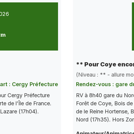
026
 km
** Pour Coye encor
(Niveau : ** - allure m
art : Cergy Préfecture
Rendez-vous : gare d
our Cergy Préfecture
RV à 8h40 gare du Nord
te de l’Île de France.
Forêt de Coye, Bois de
 Lazare (17h04).
de le Reine Hortense, B
Nord (17h35). Hors Zo
Animateur/Animatric