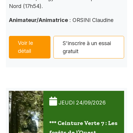
Nord (17h54).
Animateur/Animatrice
: ORSINI Claudine
Voir le
S'inscrire à un essai
détail
gratuit
JEUDI 24/09/2026
*** Ceinture Verte 7 : Les
forêts de l’Ouest