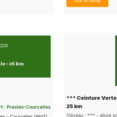
Voir le détail
026
lle : 26 km
*** Ceinture Verte 
25 km
t : Presles-Courcelles
(Niveau : *** - allure 
es – Courcelles (9h12).