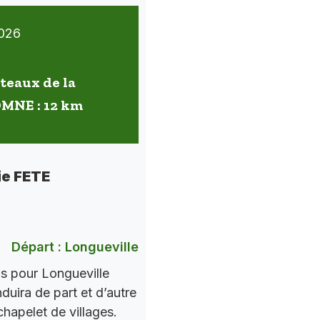
026
oteaux de la
OMNE : 12 km
ie FETE
Départ : Longueville
ns pour Longueville
nduira de part et d’autre
chapelet de villages.