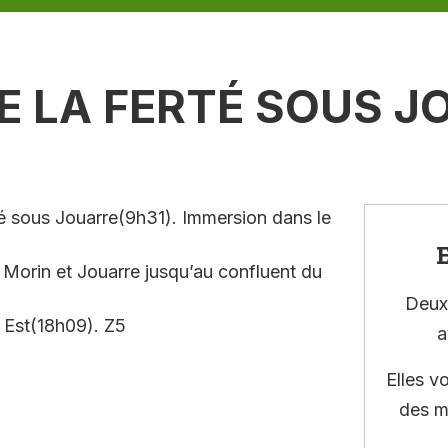
E LA FERTÉ SOUS J
té sous Jouarre(9h31). Immersion dans le
E
 Morin et Jouarre jusqu’au confluent du
Deux 
s Est(18h09). Z5
a
Elles v
des m