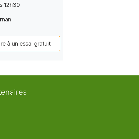
rs 12h30
rnan
ire à un essai gratuit
tenaires