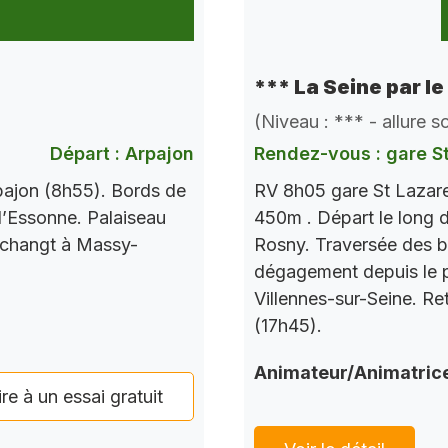
*** La Seine par le
(Niveau : *** - allure 
Départ : Arpajon
Rendez-vous : gare S
pajon (8h55). Bords de
RV 8h05 gare St Lazare
l’Essonne. Palaiseau
450m . Départ le long d
 changt à Massy-
Rosny. Traversée des b
dégagement depuis le po
Villennes-sur-Seine. Re
(17h45).
Animateur/Animatric
ire à un essai gratuit