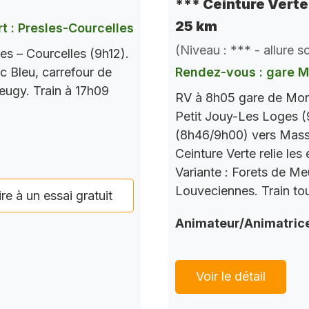
*** Ceinture Verte 
25 km
t : Presles-Courcelles
(Niveau : *** - allure 
es – Courcelles (9h12).
c Bleu, carrefour de
Rendez-vous : gare 
Seugy. Train à 17h09
RV à 8h05 gare de Mont
Petit Jouy-Les Loges (
(8h46/9h00) vers Mass
Ceinture Verte relie le
Variante : Forets de M
Louveciennes. Train tou
ire à un essai gratuit
Animateur/Animatric
Voir le détail