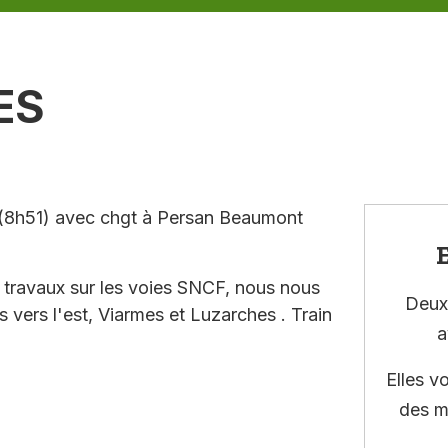
ES
 (8h51) avec chgt à Persan Beaumont
E
travaux sur les voies SNCF, nous nous
Deux 
is vers l'est, Viarmes et Luzarches . Train
a
Elles v
des m