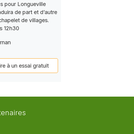
ns pour Longueville
nduira de part et d’autre
chapelet de villages.
rs 12h30
rnan
ire à un essai gratuit
tenaires