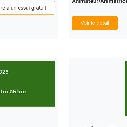
Animateur/Animatric
ire à un essai gratuit
Voir le détail
026
lle : 26 km