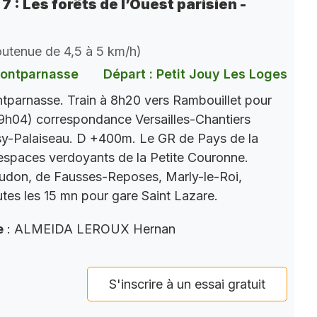
7 : Les forêts de l’Ouest parisien -
soutenue de 4,5 à 5 km/h)
Montparnasse
Départ : Petit Jouy Les Loges
parnasse. Train à 8h20 vers Rambouillet pour
9h04) correspondance Versailles-Chantiers
y-Palaiseau. D +400m. Le GR de Pays de la
s espaces verdoyants de la Petite Couronne.
eudon, de Fausses-Reposes, Marly-le-Roi,
tes les 15 mn pour gare Saint Lazare.
e
: ALMEIDA LEROUX Hernan
S'inscrire à un essai gratuit