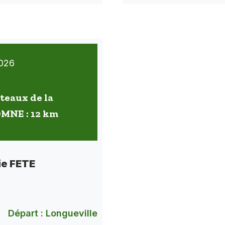
026
oteaux de la
OMNE : 12 km
ie FETE
Départ : Longueville