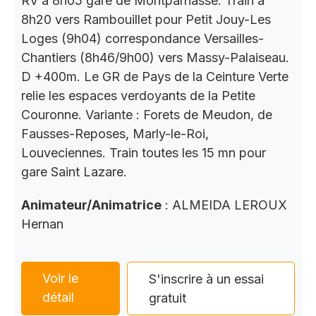
RV à 8h05 gare de Montparnasse. Train à
8h20 vers Rambouillet pour Petit Jouy-Les
Loges (9h04) correspondance Versailles-
Chantiers (8h46/9h00) vers Massy-Palaiseau.
D +400m. Le GR de Pays de la Ceinture Verte
relie les espaces verdoyants de la Petite
Couronne. Variante : Forets de Meudon, de
Fausses-Reposes, Marly-le-Roi,
Louveciennes. Train toutes les 15 mn pour
gare Saint Lazare.
Animateur/Animatrice
: ALMEIDA LEROUX
Hernan
Voir le
S'inscrire à un essai
détail
gratuit