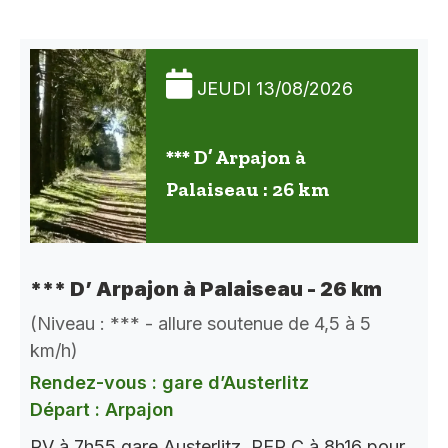
JEUDI 13/08/2026
*** D’ Arpajon à
Palaiseau : 26 km
*** D’ Arpajon à Palaiseau - 26 km
(Niveau : *** - allure soutenue de 4,5 à 5
km/h)
Rendez-vous : gare d’Austerlitz
Départ : Arpajon
RV à 7h55 gare Austerlitz. RER C à 8h16 pour