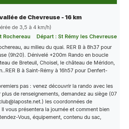
vallée de Chevreuse - 16 km
dérée de 3,5 à 4 km/h)
t Rochereau
Départ : St Rémy les Chevreuse
chereau, au milieu du quai. RER B à 8h37 pour
use (9h20). Dénivelé +200m Rando en boucle
âteau de Breteuil, Choisel, le château de Méridon,
n..RER B à Saint-Rémy à 16h57 pour Denfert-
premiers pas : venez découvrir la rando avec les
r plus de renseignements, demandez au siège (07
club@laposte.net.) les coordonnées de
. Il vous présentera la journée et comment bien
 Rendez-Vous, équipement, contenu du sac,