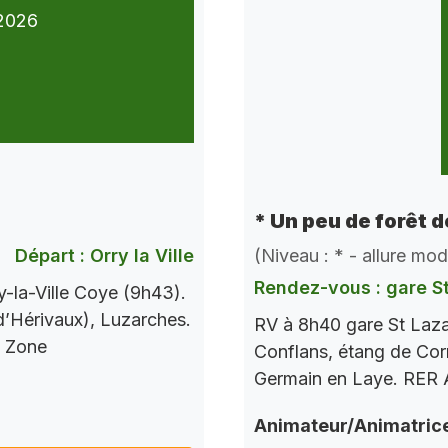
2026
* Un peu de forêt 
Départ : Orry la Ville
(Niveau : * - allure mo
Rendez-vous : gare S
-la-Ville Coye (9h43).
 d’Hérivaux), Luzarches.
RV à 8h40 gare St Laza
s Zone
Conflans, étang de Corr
Germain en Laye. RER A
Animateur/Animatric