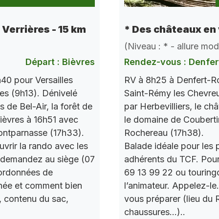
e Verrières - 15 km
* Des châteaux en 
(Niveau : * - allure mo
Départ : Bièvres
Rendez-vous : Denfer
40 pour Versailles
RV à 8h25 à Denfert-Ro
res (9h13). Dénivelé
Saint-Rémy les Chevre
de Bel-Air, la forêt de
par Herbevilliers, le ch
 Bièvres à 16h51 avec
le domaine de Couberti
ontparnasse (17h33).
Rochereau (17h38).
vrir la rando avec les
Balade idéale pour les 
 demandez au siège (07
adhérents du TCF. Pou
oordonnées de
69 13 99 22 ou touring
urnée et comment bien
l’animateur. Appelez-le
, contenu du sac,
vous préparer (lieu du
chaussures…)..