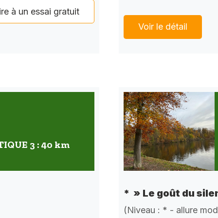
ire à un essai gratuit
Voir le détail
QUE 3 : 40 km
* » Le goût du sile
(Niveau : * - allure mo