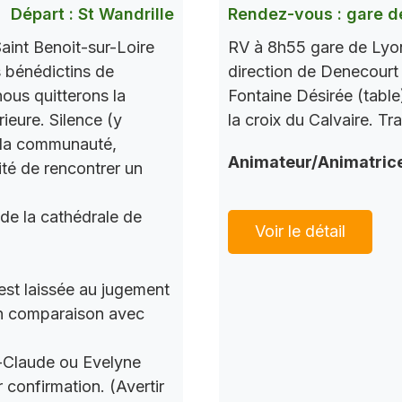
Départ : St Wandrille
Rendez-vous : gare d
aint Benoit-sur-Loire
RV à 8h55 gare de Lyon
s bénédictins de
direction de Denecourt 
nous quitterons la
Fontaine Désirée (table
ieure. Silence (y
la croix du Calvaire. Tr
c la communauté,
Animateur/Animatric
ité de rencontrer un
 de la cathédrale de
Voir le détail
 est laissée au jugement
 en comparaison avec
n-Claude ou Evelyne
 confirmation. (Avertir