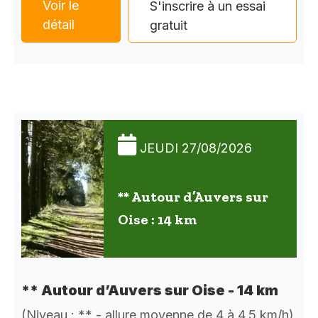
Voir le
S'inscrire à un essai
détail
gratuit
JEUDI 27/08/2026
** Autour d’Auvers sur
Oise : 14 km
** Autour d’Auvers sur Oise - 14 km
(Niveau : ** - allure moyenne de 4 à 4,5 km/h)