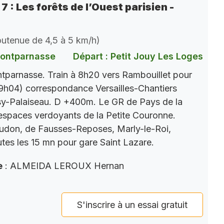
7 : Les forêts de l’Ouest parisien -
soutenue de 4,5 à 5 km/h)
Montparnasse
Départ : Petit Jouy Les Loges
parnasse. Train à 8h20 vers Rambouillet pour
9h04) correspondance Versailles-Chantiers
y-Palaiseau. D +400m. Le GR de Pays de la
s espaces verdoyants de la Petite Couronne.
eudon, de Fausses-Reposes, Marly-le-Roi,
tes les 15 mn pour gare Saint Lazare.
e
: ALMEIDA LEROUX Hernan
S'inscrire à un essai gratuit