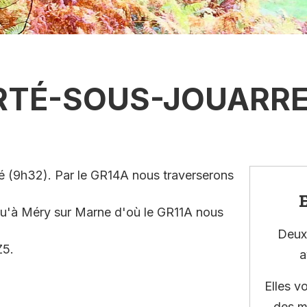
ERTÉ-SOUS-JOUARR
té (9h32). Par le GR14A nous traverserons
E
usqu'à Méry sur Marne d'où le GR11A nous
Deux 
Z5.
a
Elles v
des m