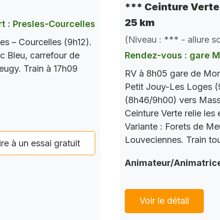
*** Ceinture Verte 
25 km
t : Presles-Courcelles
(Niveau : *** - allure 
es – Courcelles (9h12).
c Bleu, carrefour de
Rendez-vous : gare 
Seugy. Train à 17h09
RV à 8h05 gare de Mont
Petit Jouy-Les Loges (
(8h46/9h00) vers Mass
Ceinture Verte relie le
Variante : Forets de M
Louveciennes. Train tou
ire à un essai gratuit
Animateur/Animatric
Voir le détail