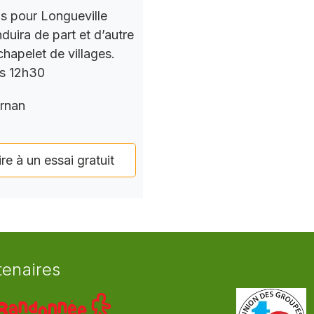
ns pour Longueville
nduira de part et d’autre
chapelet de villages.
rs 12h30
rnan
ire à un essai gratuit
tenaires