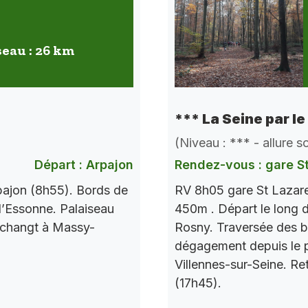
seau : 26 km
*** La Seine par le
(Niveau : *** - allure 
Départ : Arpajon
Rendez-vous : gare S
pajon (8h55). Bords de
RV 8h05 gare St Lazare
l’Essonne. Palaiseau
450m . Départ le long d
 changt à Massy-
Rosny. Traversée des b
dégagement depuis le po
Villennes-sur-Seine. Re
(17h45).