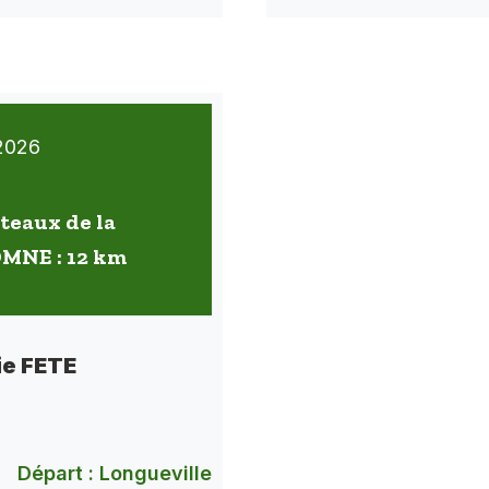
2026
oteaux de la
OMNE : 12 km
ie FETE
Départ : Longueville