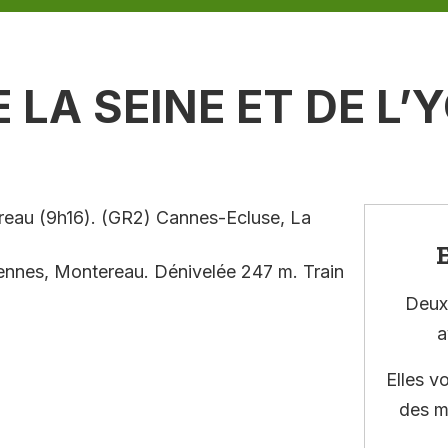
 LA SEINE ET DE L’
reau (9h16). (GR2) Cannes-Ecluse, La
E
ennes, Montereau. Dénivelée 247 m. Train
Deux 
a
Elles v
des m