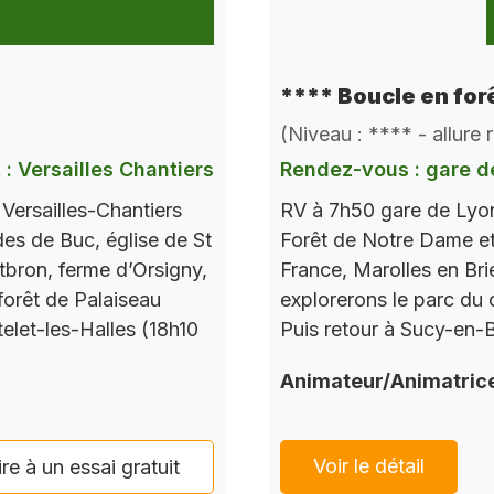
**** Boucle en for
(Niveau : **** - allure
 : Versailles Chantiers
Rendez-vous : gare d
ersailles-Chantiers
RV à 7h50 gare de Lyo
ades de Buc, église de St
Forêt de Notre Dame et 
bron, ferme d’Orsigny,
France, Marolles en Bri
forêt de Palaiseau
explorerons le parc du c
elet-les-Halles (18h10
Puis retour à Sucy-en-
Animateur/Animatric
Voir le détail
ire à un essai gratuit