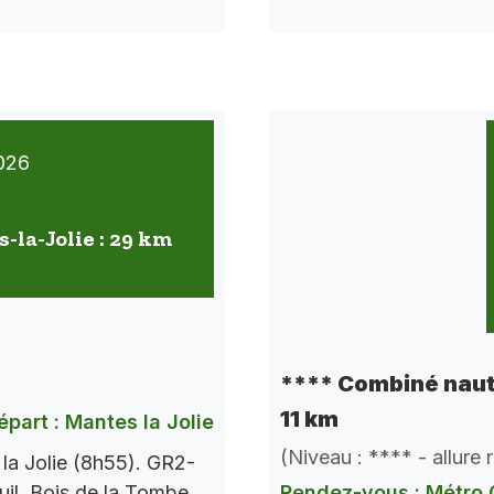
026
-la-Jolie : 29 km
**** Combiné naut
11 km
épart : Mantes la Jolie
(Niveau : **** - allure
la Jolie (8h55). GR2-
il, Bois de la Tombe,
Rendez-vous : Métro 