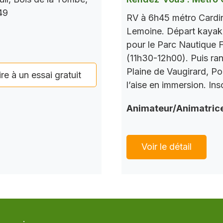
49
RV à 6h45 métro Cardina
Lemoine. Départ kayak à
pour le Parc Nautique 
(11h30-12h00). Puis ran
Plaine de Vaugirard, Por
ire à un essai gratuit
l’aise en immersion. Ins
Animateur/Animatric
Voir le détail