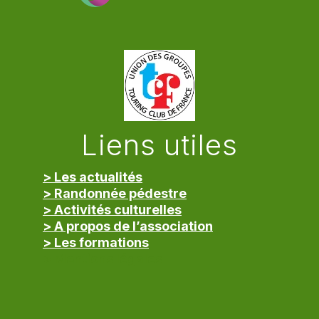
Liens utiles
> Les actualités
> Randonnée pédestre
> Activités culturelles
> A propos de l’association
> Les formations
> Mentions légales