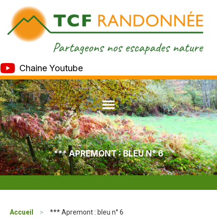
Chaine Youtube
*** APREMONT : BLEU N° 6
Accueil
>
*** Apremont : bleu n° 6