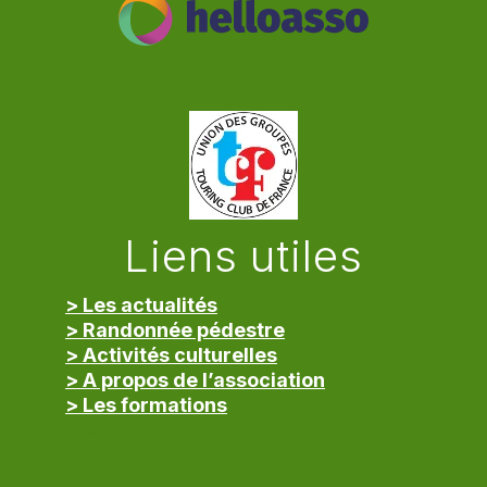
Liens utiles
> Les actualités
> Randonnée pédestre
> Activités culturelles
> A propos de l’association
> Les formations
> Mentions légales