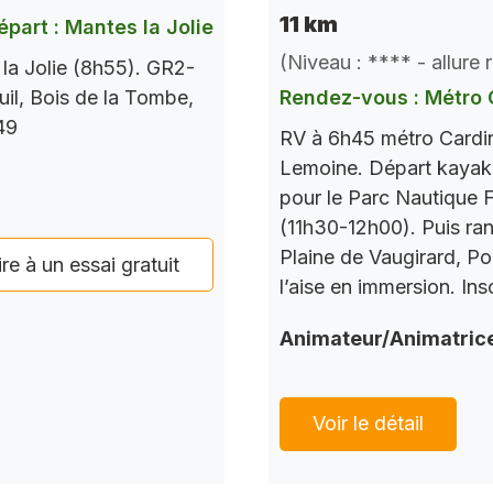
11 km
épart : Mantes la Jolie
(Niveau : **** - allure
la Jolie (8h55). GR2-
il, Bois de la Tombe,
Rendez-vous : Métro 
49
RV à 6h45 métro Cardina
Lemoine. Départ kayak à
pour le Parc Nautique 
(11h30-12h00). Puis ran
Plaine de Vaugirard, Por
ire à un essai gratuit
l’aise en immersion. Ins
Animateur/Animatric
Voir le détail