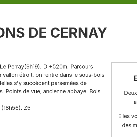
LONS DE CERNAY
 Le Perray(9h19). D +520m. Parcours
 vallon étroit, on rentre dans le sous-bois
E
delles s'y succèdent parsemées de
es. Points de vue, ancienne abbaye. Bois
Deux 
a
 (18h56). Z5
Elles v
des m