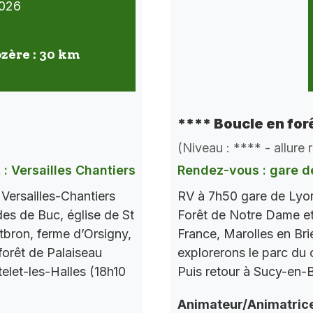
026
ozère : 30 km
**** Boucle en for
(Niveau : **** - allure
 : Versailles Chantiers
Rendez-vous : gare d
ersailles-Chantiers
RV à 7h50 gare de Lyo
ades de Buc, église de St
Forêt de Notre Dame et 
bron, ferme d’Orsigny,
France, Marolles en Bri
forêt de Palaiseau
explorerons le parc du c
elet-les-Halles (18h10
Puis retour à Sucy-en-
Animateur/Animatric