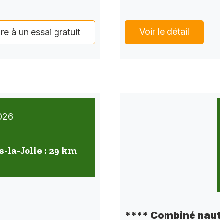
Voir le détail
ire à un essai gratuit
026
-la-Jolie : 29 km
**** Combiné naut