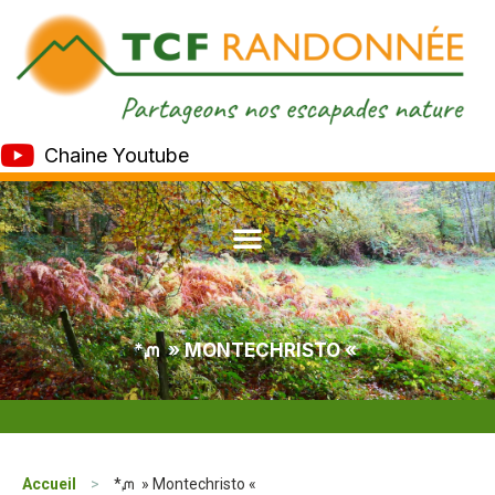
Chaine Youtube
*ᘻ » MONTECHRISTO «
Accueil
>
*ᘻ » Montechristo «