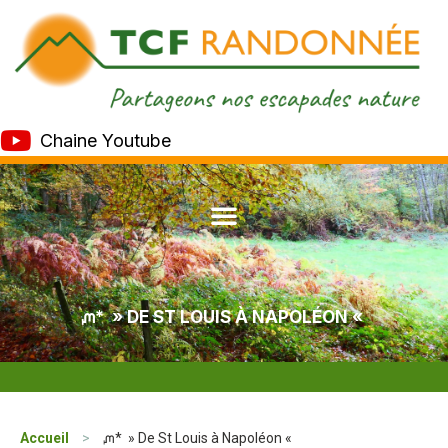
Chaine Youtube
ᘻ* » DE ST LOUIS À NAPOLÉON «
Accueil
>
ᘻ* » De St Louis à Napoléon «