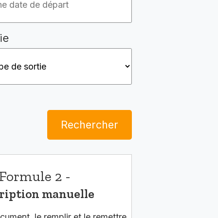
ie
Rechercher
Formule 2 -
ription manuelle
cument, le remplir et le remettre