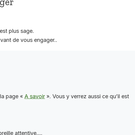
ager
est plus sage.
vant de vous engager..
 la page «
A savoir
». Vous y verrez aussi ce qu’il est
reille attentive….