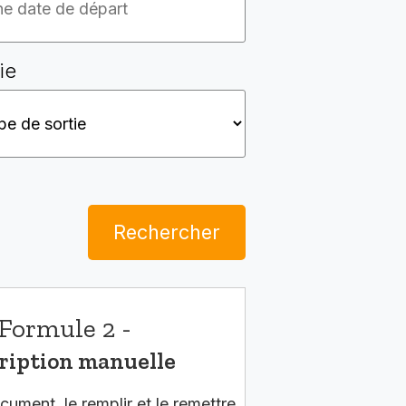
ie
Rechercher
Formule 2 -
ription manuelle
cument, le remplir et le remettre