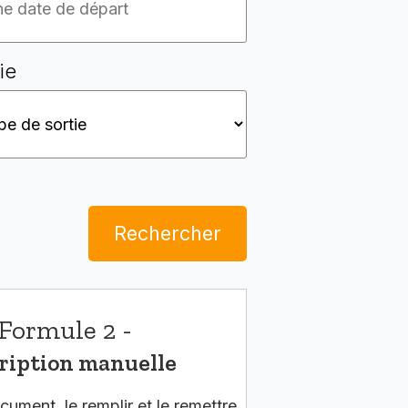
ie
Rechercher
Formule 2 -
ription manuelle
cument, le remplir et le remettre