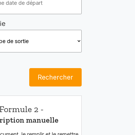
ie
Rechercher
Formule 2 -
ription manuelle
cument, le remplir et le remettre