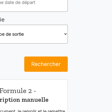
ie
Rechercher
Formule 2 -
ription manuelle
cument, le remplir et le remettre