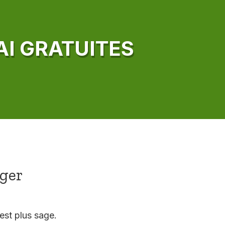
AI GRATUITES
ager
est plus sage.