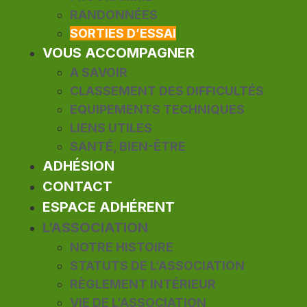
RANDONNÉES
SORTIES D’ESSAI
VOUS ACCOMPAGNER
A SAVOIR
CLASSEMENT DES DIFFICULTÉS
EQUIPEMENTS TECHNIQUES
LIENS UTILES
SANTÉ, BIEN-ÊTRE
ADHÉSION
CONTACT
ESPACE ADHÉRENT
L’ASSOCIATION
NOTRE HISTOIRE
STATUTS DE L’ASSOCIATION
RÈGLEMENT INTÉRIEUR
VIE DE L’ASSOCIATION